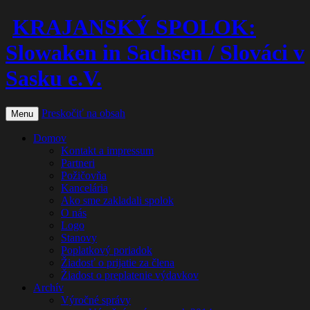
KRAJANSKÝ SPOLOK:
Slowaken in Sachsen / Slováci v
Sasku e.V.
Preskočiť na obsah
Menu
Domov
Kontakt a impressum
Partneri
Požičovňa
Kancelária
Ako sme zakladali spolok
O nás
Logo
Stanovy
Poplatkový poriadok
Žiadosť o prijatie za člena
Žiadost o preplatenie výdavkov
Archív
Výročné správy