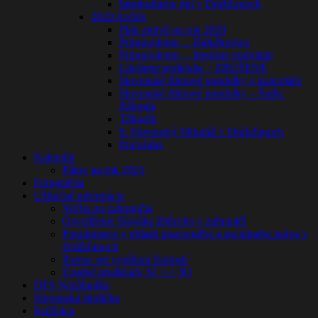
Interkultúrne dni v Drážďanoch
2020 Archív
Plán aktivít na rok 2020
Pripravujeme… Haluškovicu
Pripravujeme… literárne podujatie
Literárne podujatie – ZRUŠENÉ
Slovenské filmové pondelky v kancelárii
Slovenské filmové pondelky – Šulík:
Záhrada
Táborák
9. Slovenský Mikuláš v Drážďanoch
Pozvánka
Kalendár
Plány na rok 2021
Fotogaléria
Užitočné informácie
Voľba zo zahraničia
Osvedčenie Slováka žijúceho v zahraničí
Poradenstvo v oblasti pracovného a sociálneho práva v
Drážďanoch
Pomoc pri vypĺňaní žiadostí
Úradné predklady SJ <-> NJ
DFS Nezábudka
Slovenská školička
Knižnica