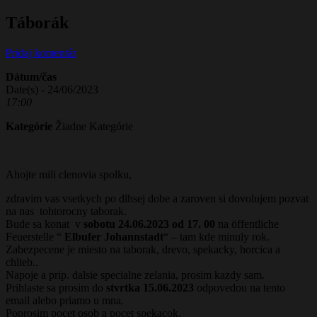
Táborák
Pridaj komentár
Dátum/čas
Date(s) - 24/06/2023
17:00
Kategórie
Žiadne Kategórie
Ahojte mili clenovia spolku,
zdravim vas vsetkych po dlhsej dobe a zaroven si dovolujem pozvat
na nas tohtorocny taborak.
Bude sa konat v
sobotu 24.06.2023 od 17. 00
na öffentliche
Feuerstelle “
Elbufer Johannstadt
“ – tam kde minuly rok.
Zabezpecene je miesto na taborak, drevo, spekacky, horcica a
chlieb..
Napoje a prip. dalsie specialne zelania, prosim kazdy sam.
Prihlaste sa prosim do
stvrtka 15.06.2023
odpovedou na tento
email alebo priamo u mna.
Poprosim pocet osob a pocet spekacok.