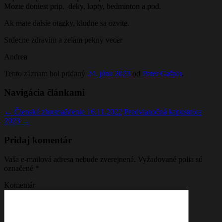
Mozte doniest prip. deky, lopty, bedminton a pod.
Ak mate dalsie otazky, kludne sa ozvite.
Srdecne zdravim a zelam pekny vecer
Andrea
Tento záznam bol pridaný
24. júna 2023
od
Peter Gašpar
.
Navigácia článkami
←
Členské zhromaždenie 16.11.2022
Predvianočná kapustnica
2023
→
Pridaj komentár
Vaša e-mailová adresa nebude zverejnená.
Vyžadované polia sú
označené
*
Komentár