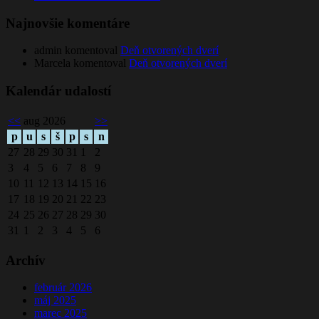
Najnovšie komentáre
admin
komentoval
Deň otvorených dverí
Marcela
komentoval
Deň otvorených dverí
Kalendár udalostí
<<
aug 2026
>>
p
u
s
š
p
s
n
27
28
29
30
31
1
2
3
4
5
6
7
8
9
10
11
12
13
14
15
16
17
18
19
20
21
22
23
24
25
26
27
28
29
30
31
1
2
3
4
5
6
Archív
február 2026
máj 2025
marec 2025