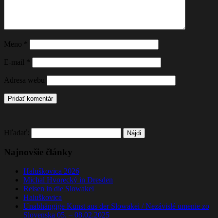
Meno
*
E-mail
*
Adresa webu
Hľadať:
Najnovšie články
Haluškovica 2026
Michal Hvorecký in Dresden
Reisen in die Slowakei
Haluškovica
Unabhängige Kunst aus der Slowakei / Nezávislé umenie zo
Slovenska 05. – 08.02.2025