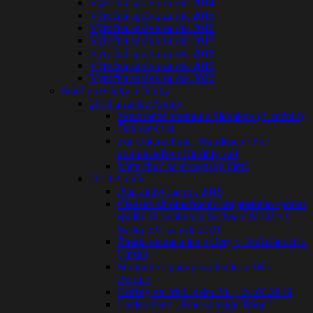
Výročná správa za rok 2014
Výročná správa za rok 2015
Výročná správa za rok 2016
Výročná správa za rok 2017
Výročná správa za rok 2018
Výročná správa za rok 2019
Výročná správa za rok 2020
Staré pozvánky a články
2018 a staršie Archív
Novoročné stretnutie Slovákov (2. ročník)
Ďakovný list
Für Unternehmer: Rundtisch / Pre
podnikateľov: Okrúhly stôl
Máte chuť na slovenský film?
2019 Archív
Plán aktivít na rok 2019
Členské zhromaždenie krajanského spolku
spolku Slowaken in Sachsen /Slováci v
Sasku e.V. za rok 2019
Žirafia mama a iné príšery v Drážďanoch a
Lipsku
Stretnutie s pani prezidentkou SR v
Berlíne
Knižný veľtrh Lipsko 20. – 24.03.2019
Liederabend „Eine winzige Träne“