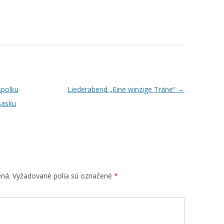
spolku
Liederabend „Eine winzige Träne“
→
Sasku
ená.
Vyžadované polia sú označené
*