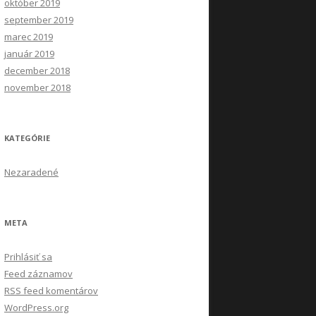
október 2019
september 2019
marec 2019
január 2019
december 2018
november 2018
KATEGÓRIE
Nezaradené
META
Prihlásiť sa
Feed záznamov
RSS feed komentárov
WordPress.org