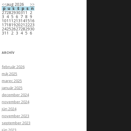
<<
aug 2026
>>
p
u
s
š
p
s
n
27
28
29
30
31
1
2
3
4
5
6
7
8
9
10
11
12
13
14
15
16
17
18
19
20
21
22
23
24
25
26
27
28
29
30
31
1
2
3
4
5
6
ARCHÍV
február 2026
máj 2025
marec 2025
január 2025
december 2024
november 2024
jún 2024
november 2023
september 2023
jún 2023