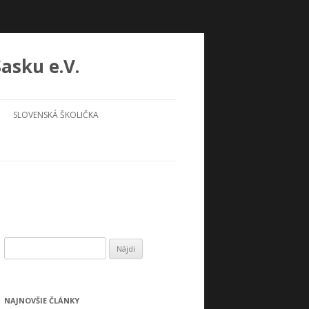
asku e.V.
SLOVENSKÁ ŠKOLIČKA
H
ľ
a
d
NAJNOVŠIE ČLÁNKY