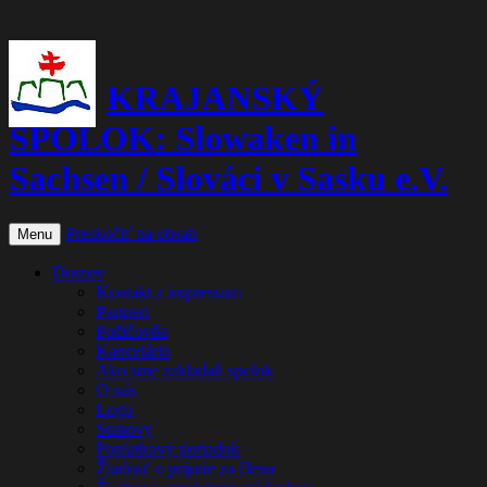
KRAJANSKÝ
SPOLOK: Slowaken in
Sachsen / Slováci v Sasku e.V.
Preskočiť na obsah
Menu
Domov
Kontakt a impressum
Partneri
Požičovňa
Kancelária
Ako sme zakladali spolok
O nás
Logo
Stanovy
Poplatkový poriadok
Žiadosť o prijatie za člena