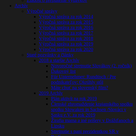
Žiadost o preplatenie výdavkov
Archív
Výročné správy
Výročná správa za rok 2014
Výročná správa za rok 2015
Výročná správa za rok 2016
Výročná správa za rok 2017
Výročná správa za rok 2018
Výročná správa za rok 2019
Výročná správa za rok 2020
Staré pozvánky a články
2018 a staršie Archív
Novoročné stretnutie Slovákov (2. ročník)
Ďakovný list
Für Unternehmer: Rundtisch / Pre
podnikateľov: Okrúhly stôl
Máte chuť na slovenský film?
2019 Archív
Plán aktivít na rok 2019
Členské zhromaždenie krajanského spolku
spolku Slowaken in Sachsen /Slováci v
Sasku e.V. za rok 2019
Žirafia mama a iné príšery v Drážďanoch a
Lipsku
Stretnutie s pani prezidentkou SR v