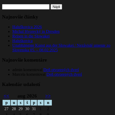
Hľadať:
Najnovšie články
Haluškovica 2026
Michal Hvorecký in Dresden
Reisen in die Slowakei
Haluškovica
Unabhängige Kunst aus der Slowakei / Nezávislé umenie zo
Slovenska 05. – 08.02.2025
Najnovšie komentáre
admin
komentoval
Deň otvorených dverí
Marcela
komentoval
Deň otvorených dverí
Kalendár udalostí
<<
aug 2026
>>
p
u
s
š
p
s
n
27
28
29
30
31
1
2
3
4
5
6
7
8
9