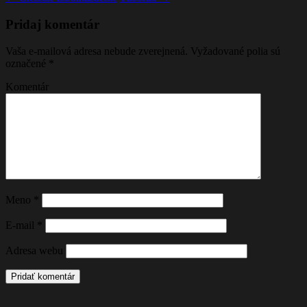
Pridaj komentár
Vaša e-mailová adresa nebude zverejnená.
Vyžadované polia sú
označené
*
Komentár
Meno
*
E-mail
*
Adresa webu