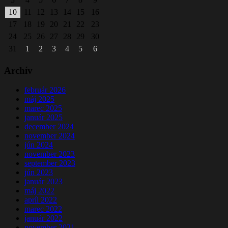
10
11
12
13
14
15
16
17
18
19
20
21
22
23
24
25
26
27
28
29
30
31
1
2
3
4
5
6
Archív
február 2026
máj 2025
marec 2025
január 2025
december 2024
november 2024
jún 2024
november 2023
september 2023
jún 2023
január 2023
máj 2022
apríl 2022
marec 2022
január 2022
november 2021