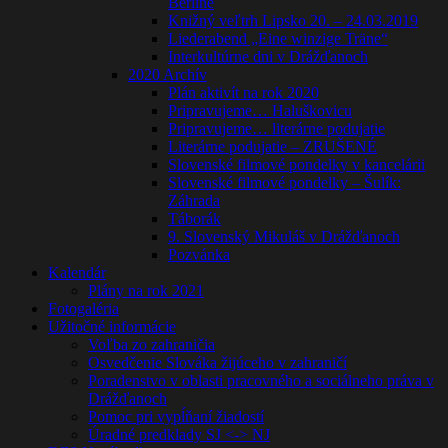
Berlíne
Knižný veľtrh Lipsko 20. – 24.03.2019
Liederabend „Eine winzige Träne“
Interkultúrne dni v Drážďanoch
2020 Archív
Plán aktivít na rok 2020
Pripravujeme… Haluškovicu
Pripravujeme… literárne podujatie
Literárne podujatie – ZRUŠENÉ
Slovenské filmové pondelky v kancelárii
Slovenské filmové pondelky – Šulík:
Záhrada
Táborák
9. Slovenský Mikuláš v Drážďanoch
Pozvánka
Kalendár
Plány na rok 2021
Fotogaléria
Užitočné informácie
Voľba zo zahraničia
Osvedčenie Slováka žijúceho v zahraničí
Poradenstvo v oblasti pracovného a sociálneho práva v
Drážďanoch
Pomoc pri vypĺňaní žiadostí
Úradné predklady SJ <-> NJ