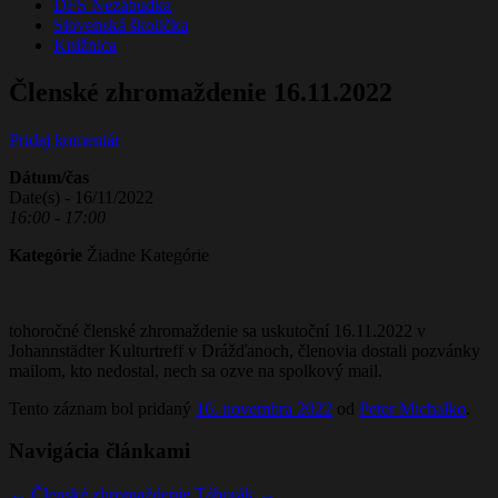
DFS Nezábudka
Slovenská školička
Knižnica
Členské zhromaždenie 16.11.2022
Pridaj komentár
Dátum/čas
Date(s) - 16/11/2022
16:00 - 17:00
Kategórie
Žiadne Kategórie
tohoročné členské zhromaždenie sa uskutoční 16.11.2022 v
Johannstädter Kulturtreff v Drážďanoch, členovia dostali pozvánky
mailom, kto nedostal, nech sa ozve na spolkový mail.
Tento záznam bol pridaný
16. novembra 2022
od
Peter Michalko
.
Navigácia článkami
←
Členské zhromaždenie
Táborák
→