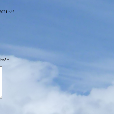
2021.pdf
čené
*