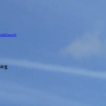
 Drážďanoch
urg