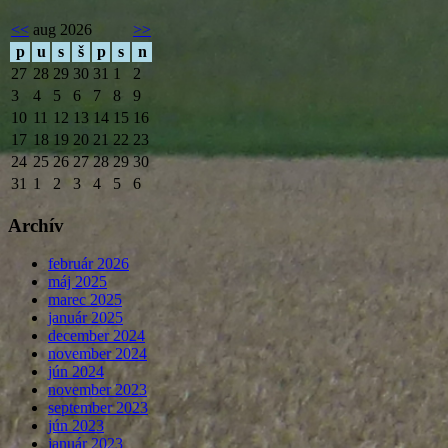
<<
aug 2026
>>
p
u
s
š
p
s
n
27
28
29
30
31
1
2
3
4
5
6
7
8
9
10
11
12
13
14
15
16
17
18
19
20
21
22
23
24
25
26
27
28
29
30
31
1
2
3
4
5
6
Archív
február 2026
máj 2025
marec 2025
január 2025
december 2024
november 2024
jún 2024
november 2023
september 2023
jún 2023
január 2023