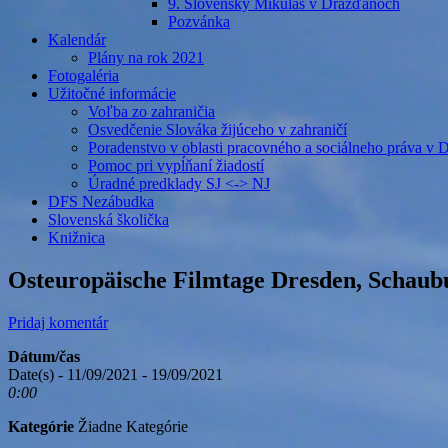
9. Slovenský Mikuláš v Drážďanoch
Pozvánka
Kalendár
Plány na rok 2021
Fotogaléria
Užitočné informácie
Voľba zo zahraničia
Osvedčenie Slováka žijúceho v zahraničí
Poradenstvo v oblasti pracovného a sociálneho práva v
Pomoc pri vypĺňaní žiadostí
Úradné predklady SJ <-> NJ
DFS Nezábudka
Slovenská školička
Knižnica
Osteuropäische Filmtage Dresden, Schaub
Pridaj komentár
Dátum/čas
Date(s) - 11/09/2021 - 19/09/2021
0:00
Kategórie
Žiadne Kategórie