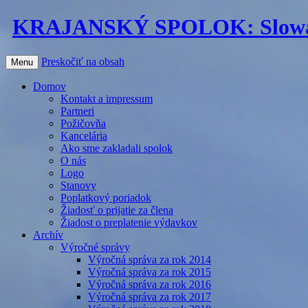
KRAJANSKÝ SPOLOK: Slowaken 
Preskočiť na obsah
Menu
Domov
Kontakt a impressum
Partneri
Požičovňa
Kancelária
Ako sme zakladali spolok
O nás
Logo
Stanovy
Poplatkový poriadok
Žiadosť o prijatie za člena
Žiadost o preplatenie výdavkov
Archív
Výročné správy
Výročná správa za rok 2014
Výročná správa za rok 2015
Výročná správa za rok 2016
Výročná správa za rok 2017