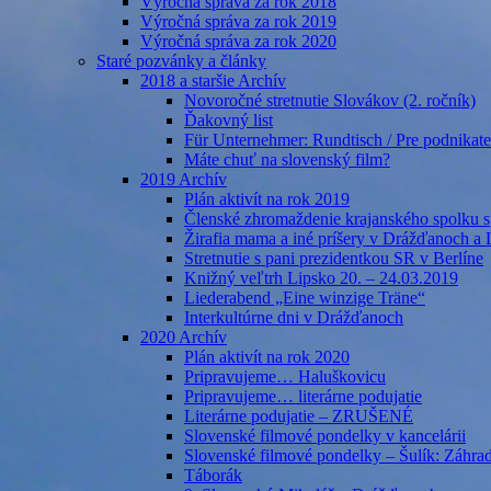
Výročná správa za rok 2018
Výročná správa za rok 2019
Výročná správa za rok 2020
Staré pozvánky a články
2018 a staršie Archív
Novoročné stretnutie Slovákov (2. ročník)
Ďakovný list
Für Unternehmer: Rundtisch / Pre podnikate
Máte chuť na slovenský film?
2019 Archív
Plán aktivít na rok 2019
Členské zhromaždenie krajanského spolku s
Žirafia mama a iné príšery v Drážďanoch a 
Stretnutie s pani prezidentkou SR v Berlíne
Knižný veľtrh Lipsko 20. – 24.03.2019
Liederabend „Eine winzige Träne“
Interkultúrne dni v Drážďanoch
2020 Archív
Plán aktivít na rok 2020
Pripravujeme… Haluškovicu
Pripravujeme… literárne podujatie
Literárne podujatie – ZRUŠENÉ
Slovenské filmové pondelky v kancelárii
Slovenské filmové pondelky – Šulík: Záhra
Táborák