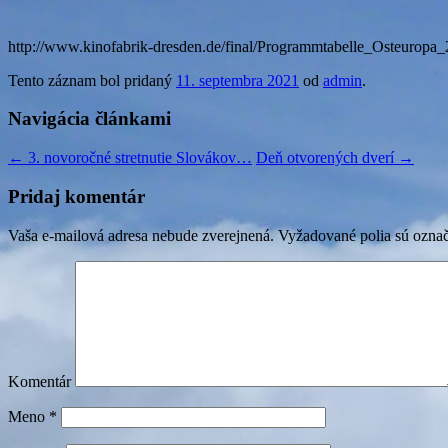
http://www.kinofabrik-dresden.de/final/Programmtabelle_Osteuropa_
Tento záznam bol pridaný
11. septembra 2021
od
admin
.
Navigácia článkami
←
3. novoročné stretnutie Slovákov…
Deň otvorených dverí
→
Pridaj komentár
Vaša e-mailová adresa nebude zverejnená.
Vyžadované polia sú ozna
Komentár
Meno
*