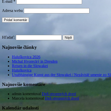
E-mail
*
Adresa webu
Hľadať:
Najnovšie články
Haluškovica 2026
Michal Hvorecký in Dresden
Reisen in die Slowakei
Haluškovica
Unabhängige Kunst aus der Slowakei / Nezávislé umenie zo S
Najnovšie komentáre
admin
komentoval
Deň otvorených dverí
Marcela
komentoval
Deň otvorených dverí
Kalendár udalostí