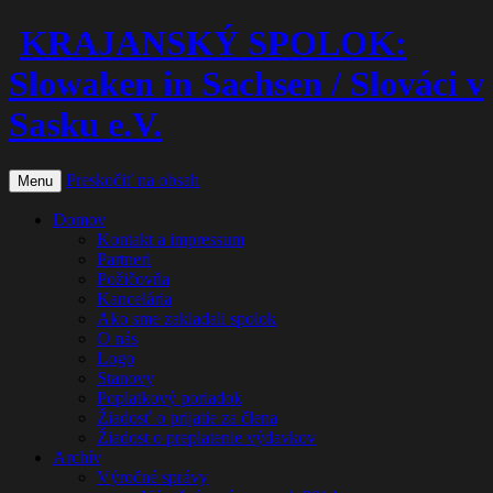
KRAJANSKÝ SPOLOK:
Slowaken in Sachsen / Slováci v
Sasku e.V.
Preskočiť na obsah
Menu
Domov
Kontakt a impressum
Partneri
Požičovňa
Kancelária
Ako sme zakladali spolok
O nás
Logo
Stanovy
Poplatkový poriadok
Žiadosť o prijatie za člena
Žiadost o preplatenie výdavkov
Archív
Výročné správy