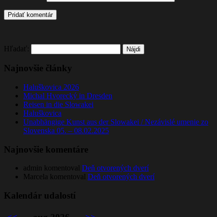
Hľadať:
Najnovšie články
Haluškovica 2026
Michal Hvorecký in Dresden
Reisen in die Slowakei
Haluškovica
Unabhängige Kunst aus der Slowakei / Nezávislé umenie zo
Slovenska 05. – 08.02.2025
Najnovšie komentáre
admin
komentoval
Deň otvorených dverí
Marcela
komentoval
Deň otvorených dverí
Kalendár udalostí