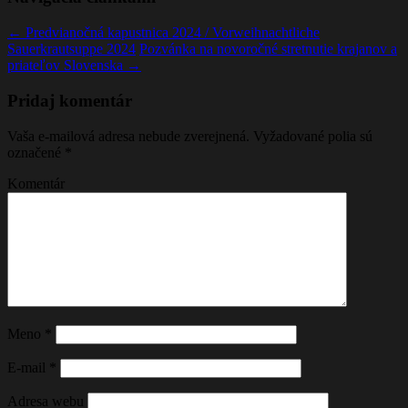
←
Predvianočná kapustnica 2024 / Vorweihnachtliche
Sauerkrautsuppe 2024
Pozvánka na novoročné stretnutie krajanov a
priateľov Slovenska
→
Pridaj komentár
Vaša e-mailová adresa nebude zverejnená.
Vyžadované polia sú
označené
*
Komentár
Meno
*
E-mail
*
Adresa webu