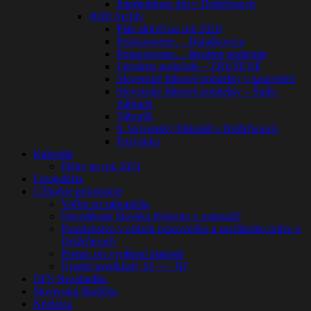
Interkultúrne dni v Drážďanoch
2020 Archív
Plán aktivít na rok 2020
Pripravujeme… Haluškovicu
Pripravujeme… literárne podujatie
Literárne podujatie – ZRUŠENÉ
Slovenské filmové pondelky v kancelárii
Slovenské filmové pondelky – Šulík:
Záhrada
Táborák
9. Slovenský Mikuláš v Drážďanoch
Pozvánka
Kalendár
Plány na rok 2021
Fotogaléria
Užitočné informácie
Voľba zo zahraničia
Osvedčenie Slováka žijúceho v zahraničí
Poradenstvo v oblasti pracovného a sociálneho práva v
Drážďanoch
Pomoc pri vypĺňaní žiadostí
Úradné predklady SJ <-> NJ
DFS Nezábudka
Slovenská školička
Knižnica