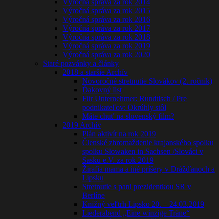
Výročná správa za rok 2014
Výročná správa za rok 2015
Výročná správa za rok 2016
Výročná správa za rok 2017
Výročná správa za rok 2018
Výročná správa za rok 2019
Výročná správa za rok 2020
Staré pozvánky a články
2018 a staršie Archív
Novoročné stretnutie Slovákov (2. ročník)
Ďakovný list
Für Unternehmer: Rundtisch / Pre
podnikateľov: Okrúhly stôl
Máte chuť na slovenský film?
2019 Archív
Plán aktivít na rok 2019
Členské zhromaždenie krajanského spolku
spolku Slowaken in Sachsen /Slováci v
Sasku e.V. za rok 2019
Žirafia mama a iné príšery v Drážďanoch a
Lipsku
Stretnutie s pani prezidentkou SR v
Berlíne
Knižný veľtrh Lipsko 20. – 24.03.2019
Liederabend „Eine winzige Träne“