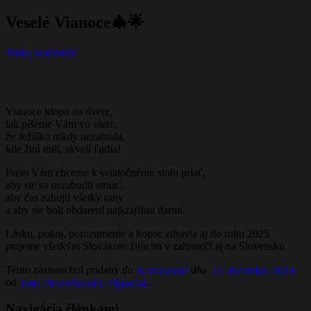
Veselé Vianoce🎄🌟
Pridaj komentár
Vianoce klopú na dvere,
tak píšeme Vám vo viere,
že Ježiško nikdy nezabúda,
kde žijú milí, skvelí ľudia!
Preto Vám chceme k sviatočnému stolu priať,
aby ste sa nezabudli smiať,
aby čas zahojil všetky rany
a aby ste boli obdarení najkrajšími darmi.
Lásku, pokoj, porozumenie a kopec zdravia aj do roku 2025
prajeme všetkým Slovákom žijúcim v zahraničí aj na Slovensku.
Tento záznam bol pridaný do
Nezaradené
dňa
24. decembra 2024
od
Ema Pleceníková Gašparová
.
Navigácia článkami