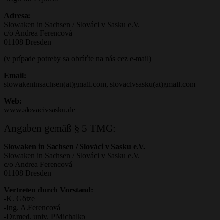
Adresa
:
Slowaken in Sachsen / Slováci v Sasku e.V.
c/o Andrea Ferencová
01108 Dresden
(v prípade potreby sa obráťte na nás cez e-mail)
Email:
slowakeninsachsen(at)gmail.com, slovacivsasku(at)gmail.com
Web:
www.slovacivsasku.de
Angaben gemäß § 5 TMG:
Slowaken in Sachsen / Slováci v Sasku e.V.
Slowaken in Sachsen / Slováci v Sasku e.V.
c/o Andrea Ferencová
01108 Dresden
Vertreten durch Vorstand:
-K. Götze
-Ing. A.Ferencová
-Dr.med. univ. P.Michalko