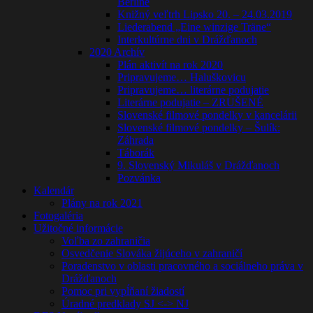
Berlíne
Knižný veľtrh Lipsko 20. – 24.03.2019
Liederabend „Eine winzige Träne“
Interkultúrne dni v Drážďanoch
2020 Archív
Plán aktivít na rok 2020
Pripravujeme… Haluškovicu
Pripravujeme… literárne podujatie
Literárne podujatie – ZRUŠENÉ
Slovenské filmové pondelky v kancelárii
Slovenské filmové pondelky – Šulík:
Záhrada
Táborák
9. Slovenský Mikuláš v Drážďanoch
Pozvánka
Kalendár
Plány na rok 2021
Fotogaléria
Užitočné informácie
Voľba zo zahraničia
Osvedčenie Slováka žijúceho v zahraničí
Poradenstvo v oblasti pracovného a sociálneho práva v
Drážďanoch
Pomoc pri vypĺňaní žiadostí
Úradné predklady SJ <-> NJ