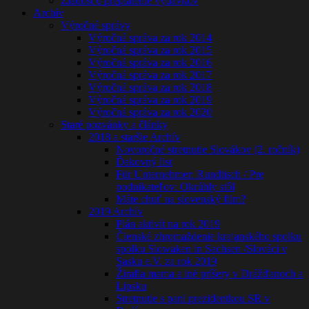
Žiadost o preplatenie výdavkov
Archív
Výročné správy
Výročná správa za rok 2014
Výročná správa za rok 2015
Výročná správa za rok 2016
Výročná správa za rok 2017
Výročná správa za rok 2018
Výročná správa za rok 2019
Výročná správa za rok 2020
Staré pozvánky a články
2018 a staršie Archív
Novoročné stretnutie Slovákov (2. ročník)
Ďakovný list
Für Unternehmer: Rundtisch / Pre
podnikateľov: Okrúhly stôl
Máte chuť na slovenský film?
2019 Archív
Plán aktivít na rok 2019
Členské zhromaždenie krajanského spolku
spolku Slowaken in Sachsen /Slováci v
Sasku e.V. za rok 2019
Žirafia mama a iné príšery v Drážďanoch a
Lipsku
Stretnutie s pani prezidentkou SR v