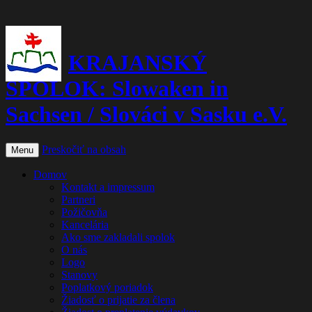
KRAJANSKÝ
SPOLOK: Slowaken in
Sachsen / Slováci v Sasku e.V.
Preskočiť na obsah
Menu
Domov
Kontakt a impressum
Partneri
Požičovňa
Kancelária
Ako sme zakladali spolok
O nás
Logo
Stanovy
Poplatkový poriadok
Žiadosť o prijatie za člena