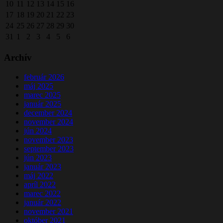
10
11
12
13
14
15
16
17
18
19
20
21
22
23
24
25
26
27
28
29
30
31
1
2
3
4
5
6
Archív
február 2026
máj 2025
marec 2025
január 2025
december 2024
november 2024
jún 2024
november 2023
september 2023
jún 2023
január 2023
máj 2022
apríl 2022
marec 2022
január 2022
november 2021
október 2021