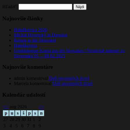
Hľadať:
Najnovšie články
Haluškovica 2026
Michal Hvorecký in Dresden
Reisen in die Slowakei
Haluškovica
Unabhängige Kunst aus der Slowakei / Nezávislé umenie zo
Slovenska 05. – 08.02.2025
Najnovšie komentáre
admin
komentoval
Deň otvorených dverí
Marcela
komentoval
Deň otvorených dverí
Kalendár udalostí
<<
aug 2026
>>
p
u
s
š
p
s
n
27
28
29
30
31
1
2
3
4
5
6
7
8
9