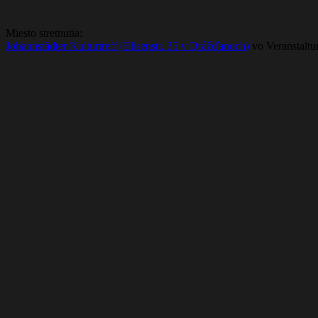
Miesto stretnutia:
Johannstädter Kulturtreff (Elisenstr. 35 v Drážďanoch)
vo Veranstaltu