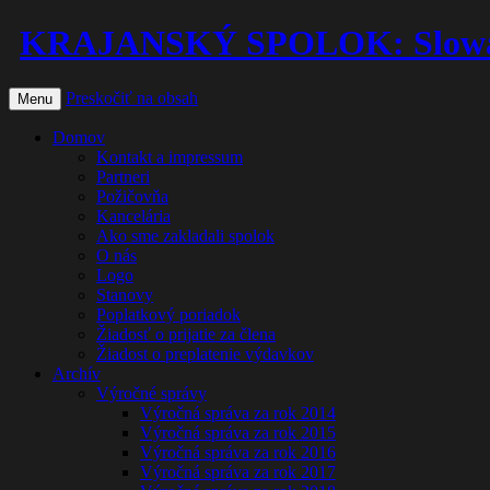
KRAJANSKÝ SPOLOK: Slowaken 
Preskočiť na obsah
Menu
Domov
Kontakt a impressum
Partneri
Požičovňa
Kancelária
Ako sme zakladali spolok
O nás
Logo
Stanovy
Poplatkový poriadok
Žiadosť o prijatie za člena
Žiadost o preplatenie výdavkov
Archív
Výročné správy
Výročná správa za rok 2014
Výročná správa za rok 2015
Výročná správa za rok 2016
Výročná správa za rok 2017