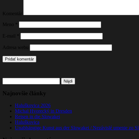
Komentár
Meno
*
E-mail
*
Adresa webu
Hľadať:
Najnovšie články
Haluškovica 2026
Michal Hvorecký in Dresden
Reisen in die Slowakei
Haluškovica
Unabhängige Kunst aus der Slowakei / Nezávislé umenie zo S