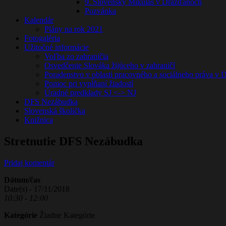
9. Slovenský Mikuláš v Drážďanoch
Pozvánka
Kalendár
Plány na rok 2021
Fotogaléria
Užitočné informácie
Voľba zo zahraničia
Osvedčenie Slováka žijúceho v zahraničí
Poradenstvo v oblasti pracovného a sociálneho práva v
Pomoc pri vypĺňaní žiadostí
Úradné predklady SJ <-> NJ
DFS Nezábudka
Slovenská školička
Knižnica
Stretnutie DFS Nezábudka
Pridaj komentár
Dátum/čas
Date(s) - 17/11/2018
10:30 - 12:00
Kategórie
Žiadne Kategórie