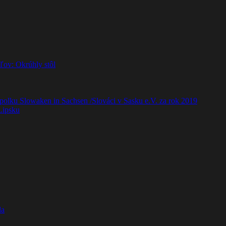
ľov: Okrúhly stôl
polku Slowaken in Sachsen /Slováci v Sasku e.V. za rok 2019
Lipsku
da