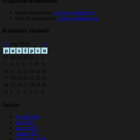
Najnovšie komentáre
admin
komentoval
Deň otvorených dverí
Marcela
komentoval
Deň otvorených dverí
Kalendár udalostí
<<
aug 2026
>>
p
u
s
š
p
s
n
27
28
29
30
31
1
2
3
4
5
6
7
8
9
10
11
12
13
14
15
16
17
18
19
20
21
22
23
24
25
26
27
28
29
30
31
1
2
3
4
5
6
Archív
február 2026
máj 2025
marec 2025
január 2025
december 2024