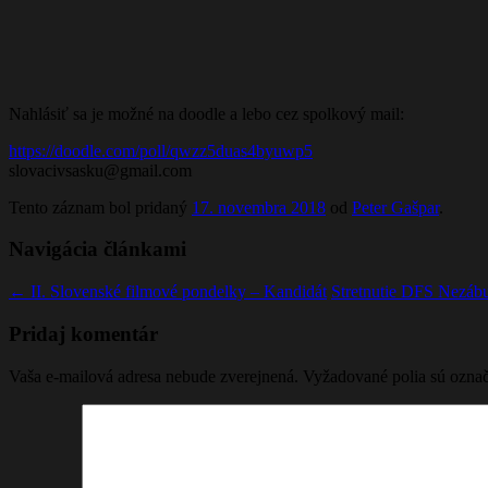
Nahlásiť sa je možné na doodle a lebo cez spolkový mail:
https://doodle.com/poll/qwzz5duas4byuwp5
slovacivsasku@gmail.com
Tento záznam bol pridaný
17. novembra 2018
od
Peter Gašpar
.
Navigácia článkami
←
II. Slovenské filmové pondelky – Kandidát
Stretnutie DFS Nezá
Pridaj komentár
Vaša e-mailová adresa nebude zverejnená.
Vyžadované polia sú ozna