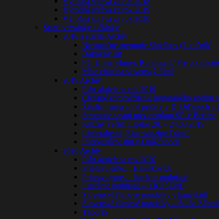
Výročná správa za rok 2018
Výročná správa za rok 2019
Výročná správa za rok 2020
Staré pozvánky a články
2018 a staršie Archív
Novoročné stretnutie Slovákov (2. ročník)
Ďakovný list
Für Unternehmer: Rundtisch / Pre podnikate
Máte chuť na slovenský film?
2019 Archív
Plán aktivít na rok 2019
Členské zhromaždenie krajanského spolku s
Žirafia mama a iné príšery v Drážďanoch a 
Stretnutie s pani prezidentkou SR v Berlíne
Knižný veľtrh Lipsko 20. – 24.03.2019
Liederabend „Eine winzige Träne“
Interkultúrne dni v Drážďanoch
2020 Archív
Plán aktivít na rok 2020
Pripravujeme… Haluškovicu
Pripravujeme… literárne podujatie
Literárne podujatie – ZRUŠENÉ
Slovenské filmové pondelky v kancelárii
Slovenské filmové pondelky – Šulík: Záhra
Táborák