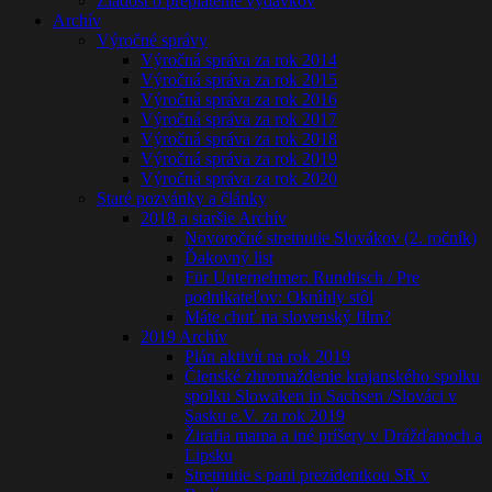
Žiadost o preplatenie výdavkov
Archív
Výročné správy
Výročná správa za rok 2014
Výročná správa za rok 2015
Výročná správa za rok 2016
Výročná správa za rok 2017
Výročná správa za rok 2018
Výročná správa za rok 2019
Výročná správa za rok 2020
Staré pozvánky a články
2018 a staršie Archív
Novoročné stretnutie Slovákov (2. ročník)
Ďakovný list
Für Unternehmer: Rundtisch / Pre
podnikateľov: Okrúhly stôl
Máte chuť na slovenský film?
2019 Archív
Plán aktivít na rok 2019
Členské zhromaždenie krajanského spolku
spolku Slowaken in Sachsen /Slováci v
Sasku e.V. za rok 2019
Žirafia mama a iné príšery v Drážďanoch a
Lipsku
Stretnutie s pani prezidentkou SR v