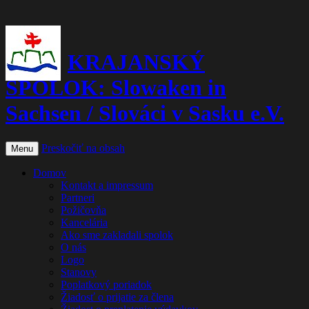
KRAJANSKÝ
SPOLOK: Slowaken in
Sachsen / Slováci v Sasku e.V.
Preskočiť na obsah
Menu
Domov
Kontakt a impressum
Partneri
Požičovňa
Kancelária
Ako sme zakladali spolok
O nás
Logo
Stanovy
Poplatkový poriadok
Žiadosť o prijatie za člena