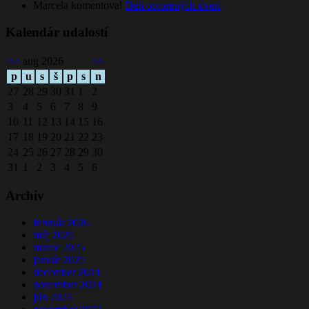
Marcela
komentoval
Deň otvorených dverí
Kalendár udalostí
<<
aug 2026
>>
p
u
s
š
p
s
n
27
28
29
30
31
1
2
3
4
5
6
7
8
9
10
11
12
13
14
15
16
17
18
19
20
21
22
23
24
25
26
27
28
29
30
31
1
2
3
4
5
6
Archív
február 2026
máj 2025
marec 2025
január 2025
december 2024
november 2024
jún 2024