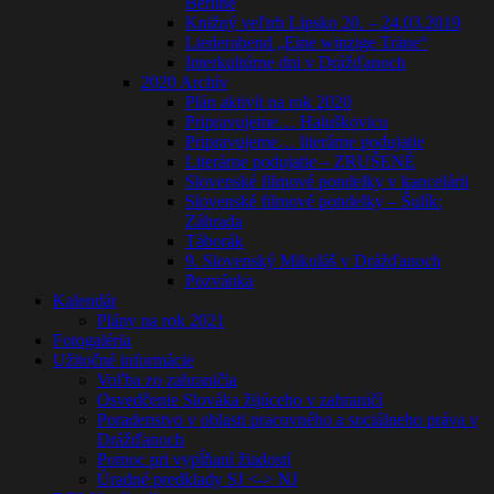
Berlíne
Knižný veľtrh Lipsko 20. – 24.03.2019
Liederabend „Eine winzige Träne“
Interkultúrne dni v Drážďanoch
2020 Archív
Plán aktivít na rok 2020
Pripravujeme… Haluškovicu
Pripravujeme… literárne podujatie
Literárne podujatie – ZRUŠENÉ
Slovenské filmové pondelky v kancelárii
Slovenské filmové pondelky – Šulík:
Záhrada
Táborák
9. Slovenský Mikuláš v Drážďanoch
Pozvánka
Kalendár
Plány na rok 2021
Fotogaléria
Užitočné informácie
Voľba zo zahraničia
Osvedčenie Slováka žijúceho v zahraničí
Poradenstvo v oblasti pracovného a sociálneho práva v
Drážďanoch
Pomoc pri vypĺňaní žiadostí
Úradné predklady SJ <-> NJ