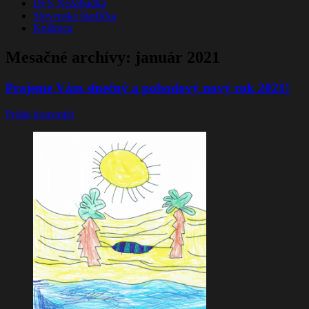
DFS Nezábudka
Slovenská školička
Knižnica
Mesačné archívy:
január 2021
Prajeme Vám slnečný a pohodový nový rok 2021!
Pridaj komentár