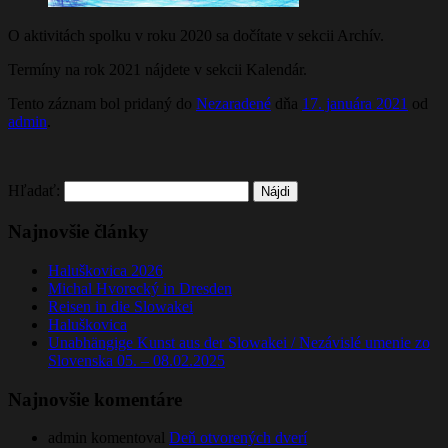
O aktivitách spolku v roku 2020 sa dočítate v sekcii Archív.
Termíny na rok 2021 nájdete v sekcii Kalendár.
Tento záznam bol pridaný do
Nezaradené
dňa
17. januára 2021
od
admin
.
Hľadať:
Najnovšie články
Haluškovica 2026
Michal Hvorecký in Dresden
Reisen in die Slowakei
Haluškovica
Unabhängige Kunst aus der Slowakei / Nezávislé umenie zo
Slovenska 05. – 08.02.2025
Najnovšie komentáre
admin
komentoval
Deň otvorených dverí