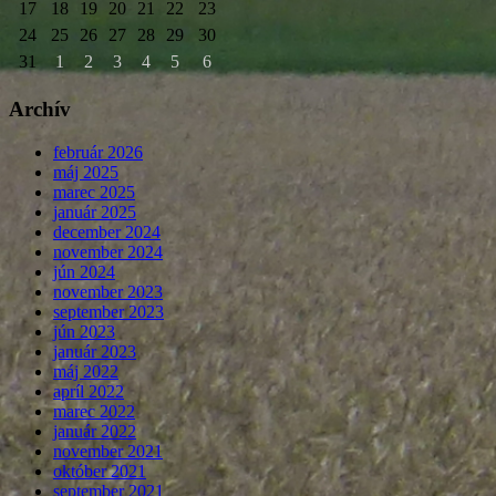
17
18
19
20
21
22
23
24
25
26
27
28
29
30
31
1
2
3
4
5
6
Archív
február 2026
máj 2025
marec 2025
január 2025
december 2024
november 2024
jún 2024
november 2023
september 2023
jún 2023
január 2023
máj 2022
apríl 2022
marec 2022
január 2022
november 2021
október 2021
september 2021