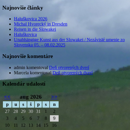
Najnovšie články
Haluškovica 2026
Michal Hvorecký in Dresden
Reisen in die Slowakei
Haluškovica
Unabhängige Kunst aus der Slowakei / Nezávislé umenie zo
Slovenska 05. – 08.02.2025
Najnovšie komentáre
admin
komentoval
Deň otvorených dverí
Marcela
komentoval
Deň otvorených dverí
Kalendár udalostí
<<
aug 2026
>>
p
u
s
š
p
s
n
27
28
29
30
31
1
2
3
4
5
6
7
8
9
10
11
12
13
14
15
16