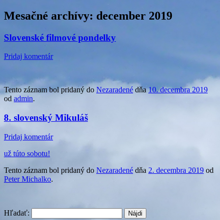
Mesačné archívy:
december 2019
Slovenské filmové pondelky
Pridaj komentár
Tento záznam bol pridaný do
Nezaradené
dňa
10. decembra 2019
od
admin
.
8. slovenský Mikuláš
Pridaj komentár
už túto sobotu!
Tento záznam bol pridaný do
Nezaradené
dňa
2. decembra 2019
od
Peter Michalko
.
Hľadať: