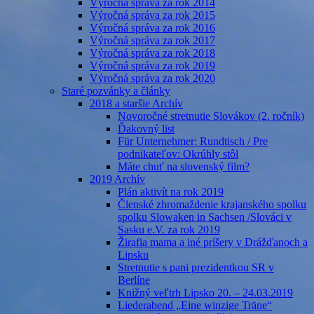
Výročná správa za rok 2014
Výročná správa za rok 2015
Výročná správa za rok 2016
Výročná správa za rok 2017
Výročná správa za rok 2018
Výročná správa za rok 2019
Výročná správa za rok 2020
Staré pozvánky a články
2018 a staršie Archív
Novoročné stretnutie Slovákov (2. ročník)
Ďakovný list
Für Unternehmer: Rundtisch / Pre
podnikateľov: Okrúhly stôl
Máte chuť na slovenský film?
2019 Archív
Plán aktivít na rok 2019
Členské zhromaždenie krajanského spolku
spolku Slowaken in Sachsen /Slováci v
Sasku e.V. za rok 2019
Žirafia mama a iné príšery v Drážďanoch a
Lipsku
Stretnutie s pani prezidentkou SR v
Berlíne
Knižný veľtrh Lipsko 20. – 24.03.2019
Liederabend „Eine winzige Träne“