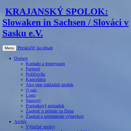
KRAJANSKÝ SPOLOK:
Slowaken in Sachsen / Slováci v
Sasku e.V.
Preskočiť na obsah
Menu
Domov
Kontakt a impressum
Partneri
Požičovňa
Kancelária
Ako sme zakladali spolok
O nás
Logo
Stanovy
Poplatkový poriadok
Žiadosť o prijatie za člena
Žiadost o preplatenie výdavkov
Archív
Výročné správy