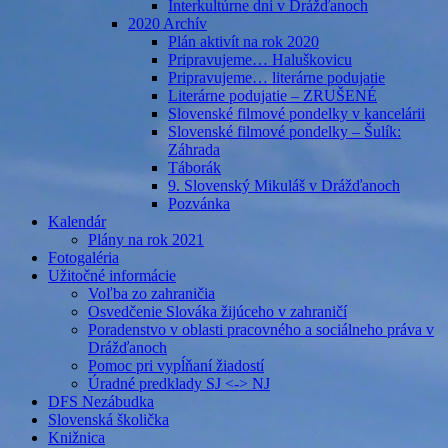
Interkultúrne dni v Drážďanoch
2020 Archív
Plán aktivít na rok 2020
Pripravujeme… Haluškovicu
Pripravujeme… literárne podujatie
Literárne podujatie – ZRUŠENÉ
Slovenské filmové pondelky v kancelárii
Slovenské filmové pondelky – Šulík:
Záhrada
Táborák
9. Slovenský Mikuláš v Drážďanoch
Pozvánka
Kalendár
Plány na rok 2021
Fotogaléria
Užitočné informácie
Voľba zo zahraničia
Osvedčenie Slováka žijúceho v zahraničí
Poradenstvo v oblasti pracovného a sociálneho práva v
Drážďanoch
Pomoc pri vypĺňaní žiadostí
Úradné predklady SJ <-> NJ
DFS Nezábudka
Slovenská školička
Knižnica