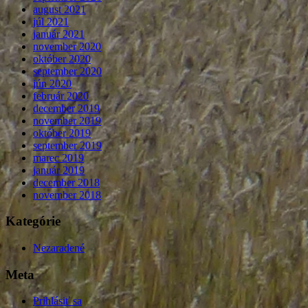
august 2021
júl 2021
január 2021
november 2020
október 2020
september 2020
jún 2020
február 2020
december 2019
november 2019
október 2019
september 2019
marec 2019
január 2019
december 2018
november 2018
Kategórie
Nezaradené
Meta
Prihlásiť sa