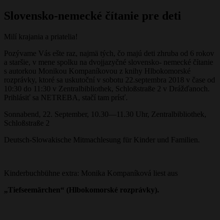
Slovensko-nemecké čítanie pre deti
Milí krajania a priatelia!
Pozývame Vás ešte raz, najmä tých, čo majú deti zhruba od 6 rokov
a staršie, v mene spolku na dvojjazyčné slovensko- nemecké čítanie
s autorkou Monikou Kompaníkovou z knihy Hlbokomorské
rozprávky, ktoré sa uskutoční v sobotu 22.septembra 2018 v čase od
10:30 do 11:30 v Zentralbibliothek, Schloßstraße 2 v Drážďanoch.
Prihlásiť sa NETREBA, stačí tam prísť.
Sonnabend, 22. September, 10.30—11.30 Uhr, Zentralbibliothek,
Schloßstraße 2
Deutsch-Slowakische Mitmachlesung für Kinder und Familien.
Kinderbuchbühne extra: Monika Kompaníková liest aus
„
Tiefseemärchen“ (Hlbokomorské rozprávky).