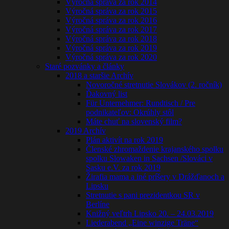
Výročná správa za rok 2014
Výročná správa za rok 2015
Výročná správa za rok 2016
Výročná správa za rok 2017
Výročná správa za rok 2018
Výročná správa za rok 2019
Výročná správa za rok 2020
Staré pozvánky a články
2018 a staršie Archív
Novoročné stretnutie Slovákov (2. ročník)
Ďakovný list
Für Unternehmer: Rundtisch / Pre
podnikateľov: Okrúhly stôl
Máte chuť na slovenský film?
2019 Archív
Plán aktivít na rok 2019
Členské zhromaždenie krajanského spolku
spolku Slowaken in Sachsen /Slováci v
Sasku e.V. za rok 2019
Žirafia mama a iné príšery v Drážďanoch a
Lipsku
Stretnutie s pani prezidentkou SR v
Berlíne
Knižný veľtrh Lipsko 20. – 24.03.2019
Liederabend „Eine winzige Träne“