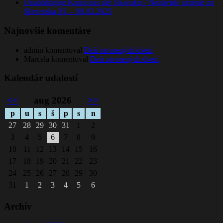
Unabhängige Kunst aus der Slowakei / Nezávislé umenie zo
Slovenska 05. – 08.02.2025
Najnovšie komentáre
admin
komentoval
Deň otvorených dverí
Marcela
komentoval
Deň otvorených dverí
Kalendár udalostí
<<
aug 2026
>>
p
u
s
š
p
s
n
27
28
29
30
31
1
2
3
4
5
6
7
8
9
10
11
12
13
14
15
16
17
18
19
20
21
22
23
24
25
26
27
28
29
30
31
1
2
3
4
5
6
Archív