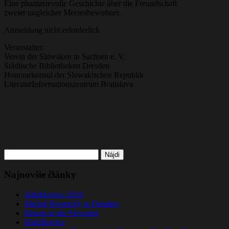
Eine phantasievolle Geschichte über die Freundschaft
zweier ungleicher Meeresbewohner.
Anmeldung nicht erforderlich
Veranstalter:
Verein der Slowaken in Sachsen e. V.
Städtische Bibliotheken Dresden
Honorarkonsul der Slowakischen Republik
LiteraturInformationszentrum Bratislava
Hľadať:
Najnovšie články
Haluškovica 2026
Michal Hvorecký in Dresden
Reisen in die Slowakei
Haluškovica