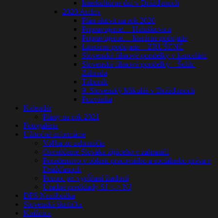
Interkultúrne dni v Drážďanoch
2020 Archív
Plán aktivít na rok 2020
Pripravujeme… Haluškovicu
Pripravujeme… literárne podujatie
Literárne podujatie – ZRUŠENÉ
Slovenské filmové pondelky v kancelárii
Slovenské filmové pondelky – Šulík:
Záhrada
Táborák
9. Slovenský Mikuláš v Drážďanoch
Pozvánka
Kalendár
Plány na rok 2021
Fotogaléria
Užitočné informácie
Voľba zo zahraničia
Osvedčenie Slováka žijúceho v zahraničí
Poradenstvo v oblasti pracovného a sociálneho práva v
Drážďanoch
Pomoc pri vypĺňaní žiadostí
Úradné predklady SJ <-> NJ
DFS Nezábudka
Slovenská školička
Knižnica