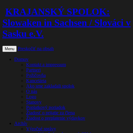
KRAJANSKÝ SPOLOK:
Slowaken in Sachsen / Slováci v
Sasku e.V.
Preskočiť na obsah
Menu
Domov
Kontakt a impressum
Partneri
Požičovňa
Kancelária
Ako sme zakladali spolok
O nás
Logo
Stanovy
Poplatkový poriadok
Žiadosť o prijatie za člena
Žiadost o preplatenie výdavkov
Archív
Výročné správy