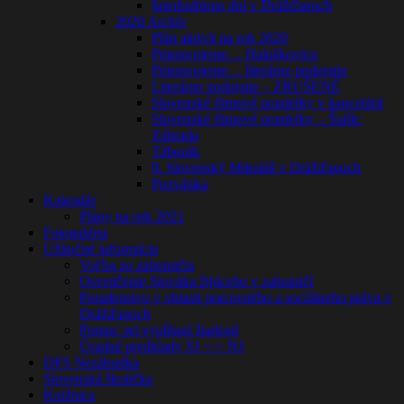
Interkultúrne dni v Drážďanoch
2020 Archív
Plán aktivít na rok 2020
Pripravujeme… Haluškovicu
Pripravujeme… literárne podujatie
Literárne podujatie – ZRUŠENÉ
Slovenské filmové pondelky v kancelárii
Slovenské filmové pondelky – Šulík:
Záhrada
Táborák
9. Slovenský Mikuláš v Drážďanoch
Pozvánka
Kalendár
Plány na rok 2021
Fotogaléria
Užitočné informácie
Voľba zo zahraničia
Osvedčenie Slováka žijúceho v zahraničí
Poradenstvo v oblasti pracovného a sociálneho práva v
Drážďanoch
Pomoc pri vypĺňaní žiadostí
Úradné predklady SJ <-> NJ
DFS Nezábudka
Slovenská školička
Knižnica