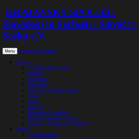
KRAJANSKÝ SPOLOK:
Slowaken in Sachsen / Slováci v
Sasku e.V.
Preskočiť na obsah
Menu
Domov
Kontakt a impressum
Partneri
Požičovňa
Kancelária
Ako sme zakladali spolok
O nás
Logo
Stanovy
Poplatkový poriadok
Žiadosť o prijatie za člena
Žiadost o preplatenie výdavkov
Archív
Výročné správy