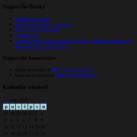
Najnovšie články
Haluškovica 2026
Michal Hvorecký in Dresden
Reisen in die Slowakei
Haluškovica
Unabhängige Kunst aus der Slowakei / Nezávislé umenie zo
Slovenska 05. – 08.02.2025
Najnovšie komentáre
admin
komentoval
Deň otvorených dverí
Marcela
komentoval
Deň otvorených dverí
Kalendár udalostí
<<
aug 2026
>>
p
u
s
š
p
s
n
27
28
29
30
31
1
2
3
4
5
6
7
8
9
10
11
12
13
14
15
16
17
18
19
20
21
22
23