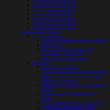
Výročná správa za rok 2014
Výročná správa za rok 2015
Výročná správa za rok 2016
Výročná správa za rok 2017
Výročná správa za rok 2018
Výročná správa za rok 2019
Výročná správa za rok 2020
Staré pozvánky a články
2018 a staršie Archív
Novoročné stretnutie Slovákov (2. ročník)
Ďakovný list
Für Unternehmer: Rundtisch / Pre
podnikateľov: Okrúhly stôl
Máte chuť na slovenský film?
2019 Archív
Plán aktivít na rok 2019
Členské zhromaždenie krajanského spolku
spolku Slowaken in Sachsen /Slováci v
Sasku e.V. za rok 2019
Žirafia mama a iné príšery v Drážďanoch a
Lipsku
Stretnutie s pani prezidentkou SR v
Berlíne
Knižný veľtrh Lipsko 20. – 24.03.2019
Liederabend „Eine winzige Träne“