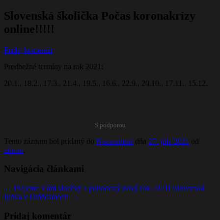
Slovenská školička Počas koronakrízy
online!!!!!
Pridaj komentár
Predbežné termíny na rok 2021:
20.1., 18.2., 17.3., 21.4., 19.5., 16.6., 22.9., 20.10., 17.11., 15.12.
S podporou
Tento záznam bol pridaný do
Nezaradené
dňa
27. júla 2021
od
admin
.
Navigácia článkami
←
Prajeme Vám slnečný a pohodový nový rok 2021!
Slovenská
lyrika v Drážďanoch
→
Pridaj komentár