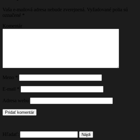
Vaša e-mailová adresa nebude zverejnená.
Vyžadované polia sú
označené
*
Komentár
Meno
*
E-mail
*
Adresa webu
Hľadať: